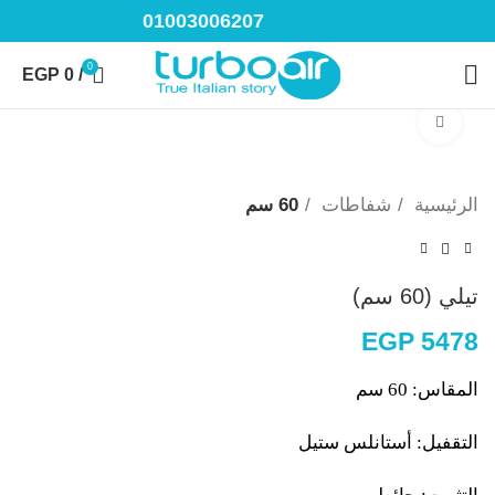
01003006207
0
EGP
0
/
Click to enlarge
الرئيسية
شفاطات
60 سم
تيلي (60 سم)
EGP
5478
المقاس: 60 سم
التقفيل: أستانلس ستيل