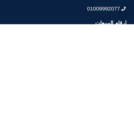
01009992077
ارقام المبيعات
01025628333
01003006207
01025632111 متاح ( من الساعة ٩ صباحا حتي ٤
مساء) عدا الجمعة و العطلات الرسمية
01030566704
0222567802 متاح من ( من الساعة ٩ صباحا حتي ٤
مساء) عدا الجمعة و العطلات الرسمية
العنواين