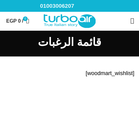
01003006207
0
EGP
0
/
قائمة الرغبات
[woodmart_wishlist]