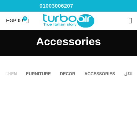
01003006207
0
EGP
0
/
Accessories
الكل
ACCESSORIES
DECOR
FURNITURE
KITCHEN
IMPERDIET MAURIS A NONTIN
المخاض المحتمل
ACCESSORIES
ACCESSORIES