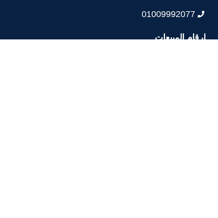
01009992077
ارقام المبيعات
01025628333
01003006207
01025632111 متاح ( من الساعة ٩ صباحا حتي ٤
مساء) عدا الجمعة و العطلات الرسمية
01030566704
0222567802 متاح من ( من الساعة ٩ صباحا حتي ٤
مساء) عدا الجمعة و العطلات الرسمية
العنواين